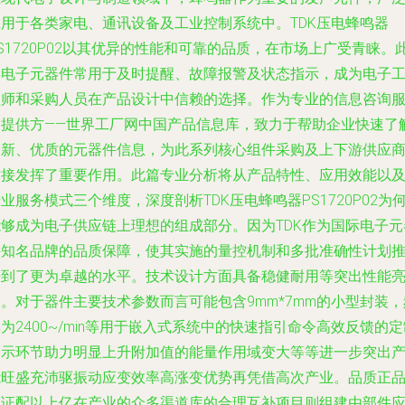
应用于各类家电、通讯设备及工业控制系统中。TDK压电蜂鸣器
S1720P02以其优异的性能和可靠的品质，在市场上广受青睐。
类电子元器件常用于及时提醒、故障报警及状态指示，成为电子
程师和采购人员在产品设计中信赖的选择。作为专业的信息咨询
务提供方——世界工厂网中国产品信息库，致力于帮助企业快速了
最新、优质的元器件信息，为此系列核心组件采购及上下游供应
对接发挥了重要作用。此篇专业分析将从产品特性、应用效能以
业服务模式三个维度，深度剖析TDK压电蜂鸣器PS1720P02为
能够成为电子供应链上理想的组成部分。因为TDK作为国际电子元
件知名品牌的品质保障，使其实施的量控机制和多批准确性计划
进到了更为卓越的水平。技术设计方面具备稳健耐用等突出性能
。对于器件主要技术参数而言可能包含9mm*7mm的小型封装，
为2400~/min等用于嵌入式系统中的快速指引命令高效反馈的定
提示环节助力明显上升附加值的能量作用域变大等等进一步突出
能旺盛充沛驱振动应变效率高涨变优势再凭借高次产业。品质正
保证配以上亿在产业的众多渠道库的合理互补项目则组建由部件